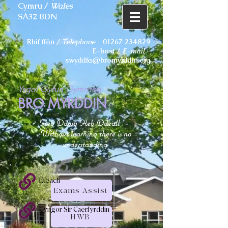
Cymru /
Wales
SA32 8DN
Rhif ffôn /
Telephone
-
01267 234829
E-bost /
E-mail
-
swyddfa@bromyrddin.org
Ysgol Gyfun Gymraeg
BRO MYRDDIN
Heb Ddysg Heb Ddeall
-
Without learning there is no
understanding
Eteach
Exams Assist
Cyngor Sir Caerfyrddin
HWB