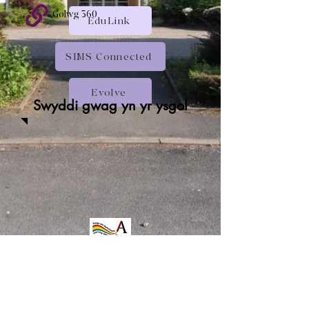
Golwg 360
EduLink
SIMS Connected
Evolve
Swyddi gwag yn yr ysgol